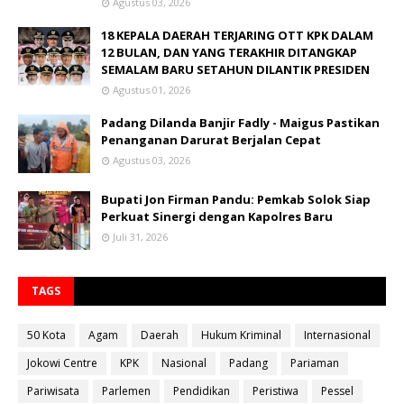
Agustus 03, 2026
18 KEPALA DAERAH TERJARING OTT KPK DALAM
12 BULAN, DAN YANG TERAKHIR DITANGKAP
SEMALAM BARU SETAHUN DILANTIK PRESIDEN
Agustus 01, 2026
Padang Dilanda Banjir Fadly - Maigus Pastikan
Penanganan Darurat Berjalan Cepat
Agustus 03, 2026
Bupati Jon Firman Pandu: Pemkab Solok Siap
Perkuat Sinergi dengan Kapolres Baru
Juli 31, 2026
TAGS
50 Kota
Agam
Daerah
Hukum Kriminal
Internasional
Jokowi Centre
KPK
Nasional
Padang
Pariaman
Pariwisata
Parlemen
Pendidikan
Peristiwa
Pessel