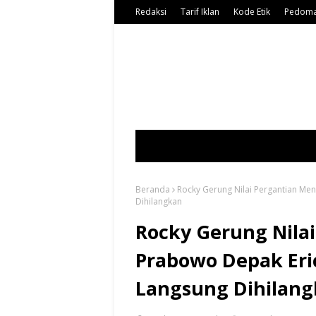
Redaksi
Tarif Iklan
Kode Etik
Pedoma
Beranda
Rocky Gerung Nilai Pergantian Me
Dihilangkan
Rocky Gerung Nila
Prabowo Depak Eric
Langsung Dihilan