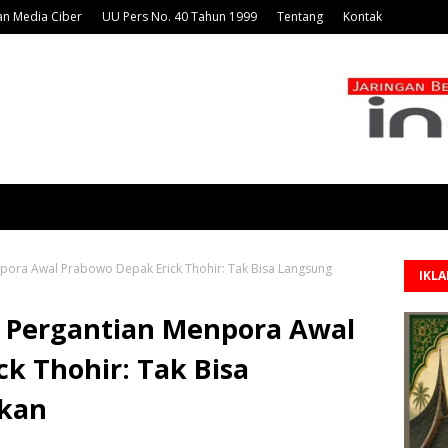
n Media Ciber
UU Pers No. 40 Tahun 1999
Tentang
Kontak
npora Awal Prabowo Depak Erick Thohir: Tak Bisa Langsung
IKL
i Pergantian Menpora Awal
k Thohir: Tak Bisa
gkan