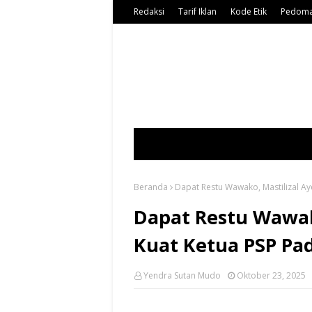
Redaksi
Tarif Iklan
Kode Etik
Pedoma
Beranda
Dapat Restu Wawako, Mastilizal Ay
Dapat Restu Wawako
Kuat Ketua PSP Pa
Yendra Sutan Mudo
Oktober 23, 2025