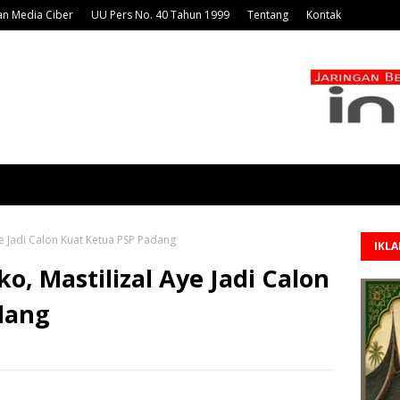
n Media Ciber
UU Pers No. 40 Tahun 1999
Tentang
Kontak
e Jadi Calon Kuat Ketua PSP Padang
IKL
, Mastilizal Aye Jadi Calon
dang