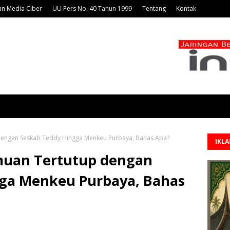
n Media Ciber
UU Pers No. 40 Tahun 1999
Tentang
Kontak
dengan Seskab Teddy Hingga Menkeu Purbaya, Bahas Apa?
IKL
muan Tertutup dengan
ga Menkeu Purbaya, Bahas