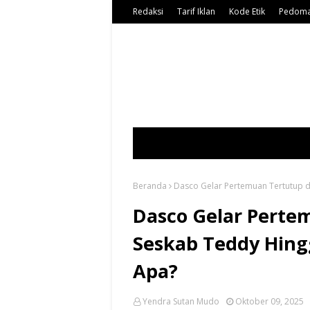
Redaksi
Tarif Iklan
Kode Etik
Pedoma
Beranda
Dasco Gelar Pertemuan Tertutup 
Dasco Gelar Perte
Seskab Teddy Hing
Apa?
Yendra Sutan Mudo
Oktober 09, 2025