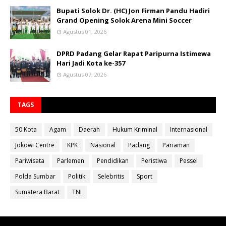
Bupati Solok Dr. (HC) Jon Firman Pandu Hadiri
Grand Opening Solok Arena Mini Soccer
Agustus 01, 2026
DPRD Padang Gelar Rapat Paripurna Istimewa
Hari Jadi Kota ke-357
Agustus 07, 2026
TAGS
50 Kota
Agam
Daerah
Hukum Kriminal
Internasional
Jokowi Centre
KPK
Nasional
Padang
Pariaman
Pariwisata
Parlemen
Pendidikan
Peristiwa
Pessel
Polda Sumbar
Politik
Selebritis
Sport
Sumatera Barat
TNI